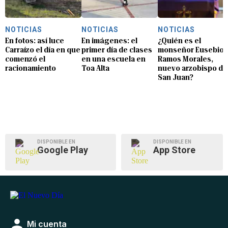
NOTICIAS
NOTICIAS
NOTICIAS
En fotos: así luce
En imágenes: el
¿Quién es el
Carraízo el día en que
primer día de clases
monseñor Eusebio
comenzó el
en una escuela en
Ramos Morales,
racionamiento
Toa Alta
nuevo arzobispo de
San Juan?
DISPONIBLE EN
DISPONIBLE EN
Google Play
App Store
Mi cuenta