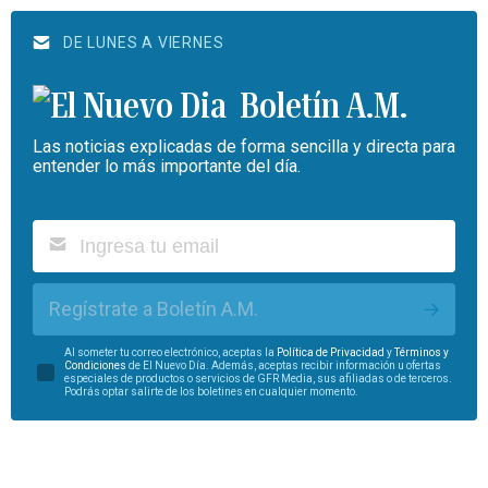
DE LUNES A VIERNES
Boletín A.M.
Las noticias explicadas de forma sencilla y directa para
entender lo más importante del día.
Regístrate a Boletín A.M.
Al someter tu correo electrónico, aceptas la
Política de Privacidad
y
Términos y
Condiciones
de El Nuevo Día. Además, aceptas recibir información u ofertas
especiales de productos o servicios de GFR Media, sus afiliadas o de terceros.
Podrás optar salirte de los boletines en cualquier momento.