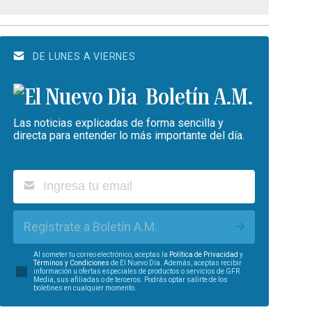
DE LUNES A VIERNES
Boletín A.M.
Las noticias explicadas de forma sencilla y
directa para entender lo más importante del día.
Regístrate a Boletín A.M.
Al someter tu correo electrónico, aceptas la
Política de Privacidad
y
Términos y Condiciones
de El Nuevo Día. Además, aceptas recibir
información u ofertas especiales de productos o servicios de GFR
Media, sus afiliadas o de terceros. Podrás optar salirte de los
boletines en cualquier momento.