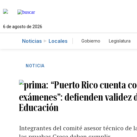
6 de agosto de 2026
Noticias
Locales
Gobierno
Legislatura
Caso Gabriela Nicole
NOTICIA
“Puerto Rico cuenta c
exámenes”: defienden validez 
Educación
Integrantes del comité asesor técnico de l
las pruebas Crece deben cumplir