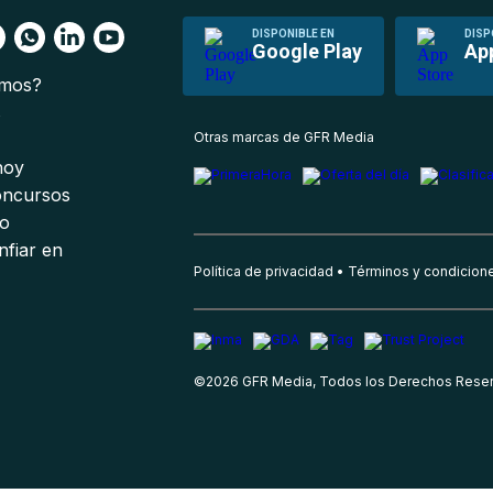
DISPONIBLE EN
DISP
Google Play
Ap
omos?
s
Otras marcas de GFR Media
 hoy
oncursos
io
nfiar en
Política de privacidad
Términos y condicion
©
2026
GFR Media, Todos los Derechos Rese