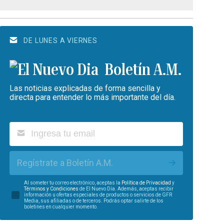
DE LUNES A VIERNES
Boletín A.M.
Las noticias explicadas de forma sencilla y
directa para entender lo más importante del día.
Regístrate a Boletín A.M.
Al someter tu correo electrónico, aceptas la
Política de Privacidad
y
Términos y Condiciones
de El Nuevo Día. Además, aceptas recibir
información u ofertas especiales de productos o servicios de GFR
Media, sus afiliadas o de terceros. Podrás optar salirte de los
boletines en cualquier momento.