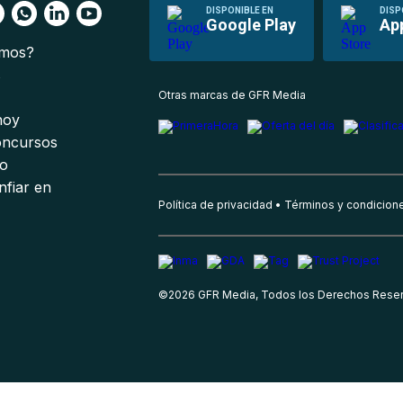
DISPONIBLE EN
DISP
Google Play
Ap
omos?
s
Otras marcas de GFR Media
 hoy
oncursos
io
nfiar en
Política de privacidad
Términos y condicion
©
2026
GFR Media, Todos los Derechos Rese