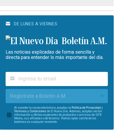
DE LUNES A VIERNES
Boletín A.M.
Las noticias explicadas de forma sencilla y
directa para entender lo más importante del día.
Regístrate a Boletín A.M.
Al someter tu correo electrónico, aceptas la
Política de Privacidad
y
Términos y Condiciones
de El Nuevo Día. Además, aceptas recibir
información u ofertas especiales de productos o servicios de GFR
Media, sus afiliadas o de terceros. Podrás optar salirte de los
boletines en cualquier momento.