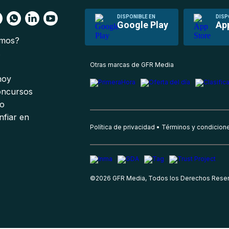
DISPONIBLE EN
DISP
Google Play
Ap
omos?
s
Otras marcas de GFR Media
 hoy
oncursos
io
nfiar en
Política de privacidad
Términos y condicion
©
2026
GFR Media, Todos los Derechos Rese