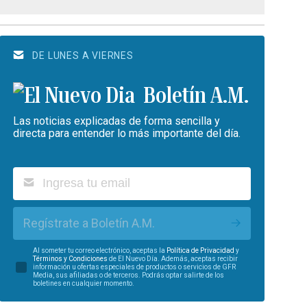
DE LUNES A VIERNES
Boletín A.M.
Las noticias explicadas de forma sencilla y
directa para entender lo más importante del día.
Regístrate a Boletín A.M.
Al someter tu correo electrónico, aceptas la
Política de Privacidad
y
Términos y Condiciones
de El Nuevo Día. Además, aceptas recibir
información u ofertas especiales de productos o servicios de GFR
Media, sus afiliadas o de terceros. Podrás optar salirte de los
boletines en cualquier momento.