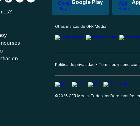
Google Play
Ap
omos?
s
Otras marcas de GFR Media
 hoy
oncursos
io
nfiar en
Política de privacidad
Términos y condicion
©
2026
GFR Media, Todos los Derechos Rese