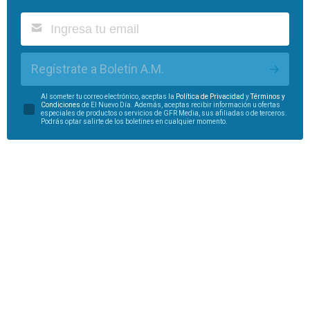
Regístrate a Boletín A.M.
Al someter tu correo electrónico, aceptas la
Política de Privacidad
y
Términos y
Condiciones
de El Nuevo Día. Además, aceptas recibir información u ofertas
especiales de productos o servicios de GFR Media, sus afiliadas o de terceros.
Podrás optar salirte de los boletines en cualquier momento.