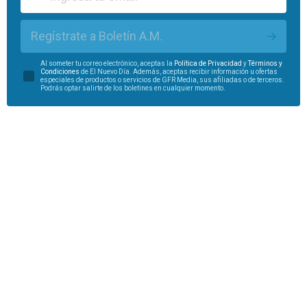
Regístrate a Boletín A.M.
Al someter tu correo electrónico, aceptas la
Política de Privacidad
y
Términos y
Condiciones
de El Nuevo Día. Además, aceptas recibir información u ofertas
especiales de productos o servicios de GFR Media, sus afiliadas o de terceros.
Podrás optar salirte de los boletines en cualquier momento.