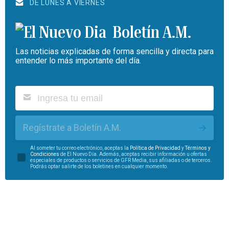
DE LUNES A VIERNES
Boletín A.M.
Las noticias explicadas de forma sencilla y directa para
entender lo más importante del día.
Regístrate a Boletín A.M.
Al someter tu correo electrónico, aceptas la
Política de Privacidad
y
Términos y
Condiciones
de El Nuevo Día. Además, aceptas recibir información u ofertas
especiales de productos o servicios de GFR Media, sus afiliadas o de terceros.
Podrás optar salirte de los boletines en cualquier momento.