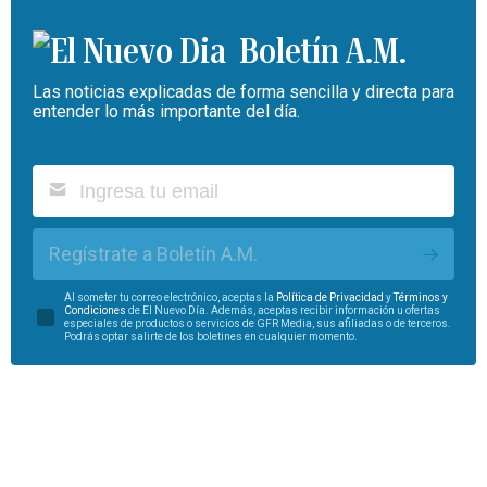
Boletín A.M.
Las noticias explicadas de forma sencilla y directa para
entender lo más importante del día.
Regístrate a Boletín A.M.
Al someter tu correo electrónico, aceptas la
Política de Privacidad
y
Términos y
Condiciones
de El Nuevo Día. Además, aceptas recibir información u ofertas
especiales de productos o servicios de GFR Media, sus afiliadas o de terceros.
Podrás optar salirte de los boletines en cualquier momento.