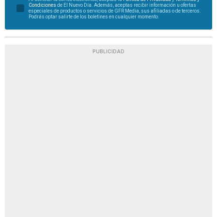
Condiciones
de El Nuevo Día. Además, aceptas recibir información u ofertas
especiales de productos o servicios de GFR Media, sus afiliadas o de terceros.
Podrás optar salirte de los boletines en cualquier momento.
PUBLICIDAD