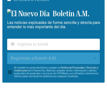
Boletín A.M.
Las noticias explicadas de forma sencilla y directa para
entender lo más importante del día.
Regístrate a Boletín A.M.
Al someter tu correo electrónico, aceptas la
Política de Privacidad
y
Términos y
Condiciones
de El Nuevo Día. Además, aceptas recibir información u ofertas
especiales de productos o servicios de GFR Media, sus afiliadas o de terceros.
Podrás optar salirte de los boletines en cualquier momento.