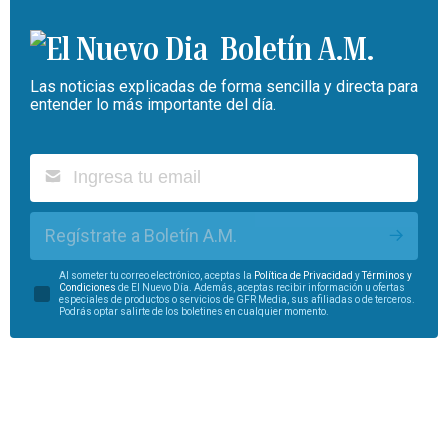
Boletín A.M.
Las noticias explicadas de forma sencilla y directa para
entender lo más importante del día.
Regístrate a Boletín A.M.
Al someter tu correo electrónico, aceptas la
Política de Privacidad
y
Términos y
Condiciones
de El Nuevo Día. Además, aceptas recibir información u ofertas
especiales de productos o servicios de GFR Media, sus afiliadas o de terceros.
Podrás optar salirte de los boletines en cualquier momento.