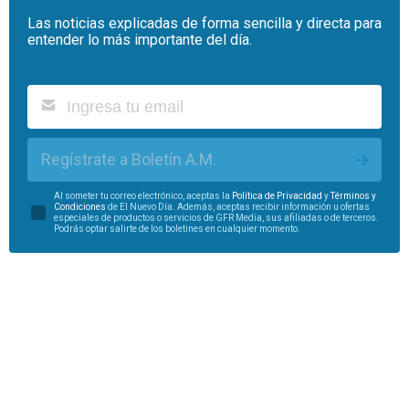
Las noticias explicadas de forma sencilla y directa para
entender lo más importante del día.
Regístrate a Boletín A.M.
Al someter tu correo electrónico, aceptas la
Política de Privacidad
y
Términos y
Condiciones
de El Nuevo Día. Además, aceptas recibir información u ofertas
especiales de productos o servicios de GFR Media, sus afiliadas o de terceros.
Podrás optar salirte de los boletines en cualquier momento.