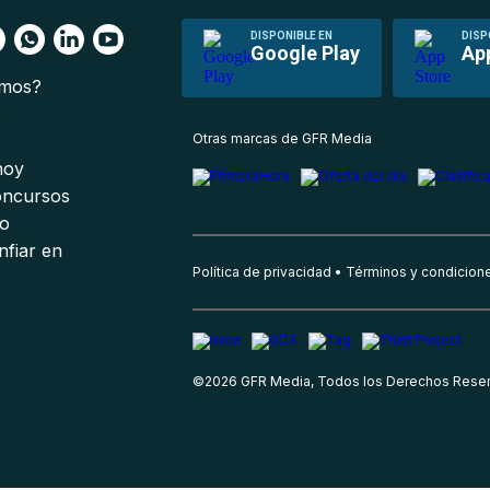
DISPONIBLE EN
DISP
Google Play
Ap
omos?
s
Otras marcas de GFR Media
 hoy
oncursos
io
nfiar en
Política de privacidad
Términos y condicion
©
2026
GFR Media, Todos los Derechos Rese