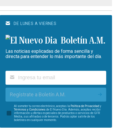
DE LUNES A VIERNES
Boletín A.M.
Las noticias explicadas de forma sencilla y
directa para entender lo más importante del día.
Regístrate a Boletín A.M.
Al someter tu correo electrónico, aceptas la
Política de Privacidad
y
Términos y Condiciones
de El Nuevo Día. Además, aceptas recibir
información u ofertas especiales de productos o servicios de GFR
Media, sus afiliadas o de terceros. Podrás optar salirte de los
boletines en cualquier momento.