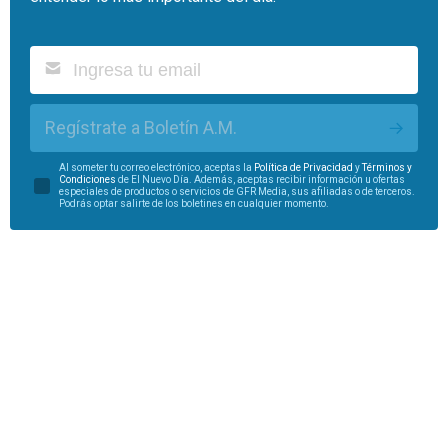
Regístrate a Boletín A.M.
Al someter tu correo electrónico, aceptas la
Política de Privacidad
y
Términos y
Condiciones
de El Nuevo Día. Además, aceptas recibir información u ofertas
especiales de productos o servicios de GFR Media, sus afiliadas o de terceros.
Podrás optar salirte de los boletines en cualquier momento.