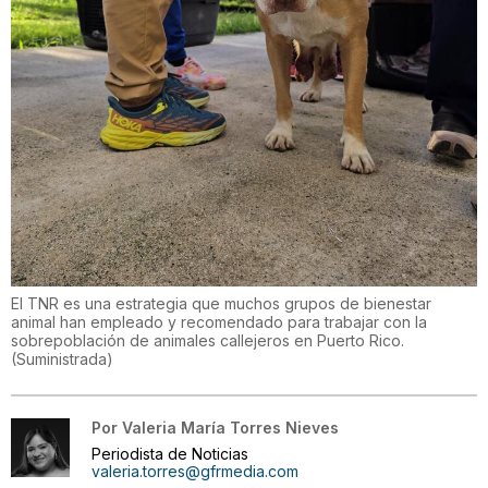
El TNR es una estrategia que muchos grupos de bienestar
animal han empleado y recomendado para trabajar con la
sobrepoblación de animales callejeros en Puerto Rico.
(
Suministrada
)
Por
Valeria María Torres Nieves
Periodista de Noticias
valeria.torres@gfrmedia.com