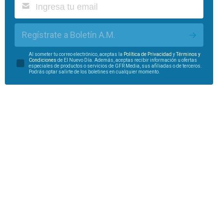
Regístrate a Boletín A.M.
Al someter tu correo electrónico, aceptas la
Política de Privacidad
y
Términos y
Condiciones
de El Nuevo Día. Además, aceptas recibir información u ofertas
especiales de productos o servicios de GFR Media, sus afiliadas o de terceros.
Podrás optar salirte de los boletines en cualquier momento.