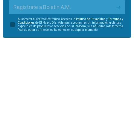
Regístrate a Boletín A.M.
Al someter tu correo electrónico, aceptas la
Política de Privacidad
y
Términos y
Condiciones
de El Nuevo Día. Además, aceptas recibir información u ofertas
especiales de productos o servicios de GFR Media, sus afiliadas o de terceros.
Podrás optar salirte de los boletines en cualquier momento.