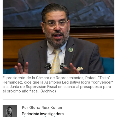
El presidente de la Cámara de Representantes, Rafael "Tatito"
Hernández, dice que la Asamblea Legislativa logra "convencer"
a la Junta de Supervisión Fiscal en cuanto al presupuesto para
el próximo año fiscal.
(
Archivo
)
Por
Gloria Ruiz Kuilan
Periodista investigadora