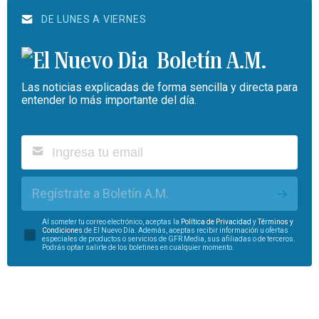
DE LUNES A VIERNES
Boletín A.M.
Las noticias explicadas de forma sencilla y directa para
entender lo más importante del día.
Regístrate a Boletín A.M.
Al someter tu correo electrónico, aceptas la
Política de Privacidad
y
Términos y
Condiciones
de El Nuevo Día. Además, aceptas recibir información u ofertas
especiales de productos o servicios de GFR Media, sus afiliadas o de terceros.
Podrás optar salirte de los boletines en cualquier momento.