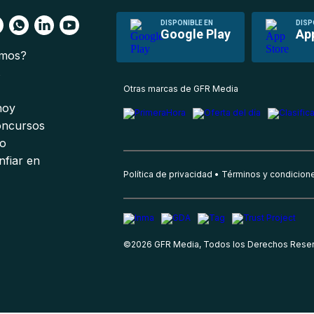
DISPONIBLE EN
DISP
Google Play
Ap
omos?
s
Otras marcas de GFR Media
 hoy
oncursos
io
nfiar en
Política de privacidad
Términos y condicion
©
2026
GFR Media, Todos los Derechos Rese