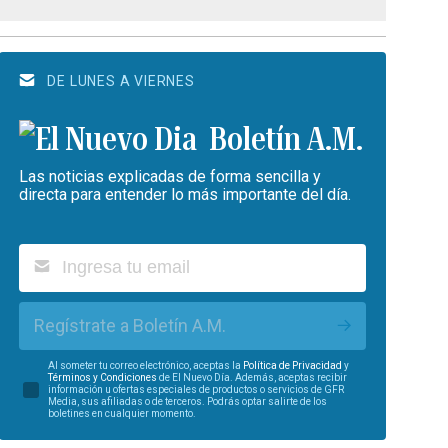
DE LUNES A VIERNES
Boletín A.M.
Las noticias explicadas de forma sencilla y
directa para entender lo más importante del día.
Regístrate a Boletín A.M.
Al someter tu correo electrónico, aceptas la
Política de Privacidad
y
Términos y Condiciones
de El Nuevo Día. Además, aceptas recibir
información u ofertas especiales de productos o servicios de GFR
Media, sus afiliadas o de terceros. Podrás optar salirte de los
boletines en cualquier momento.