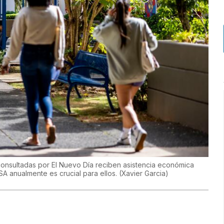
consultadas por El Nuevo Día reciben asistencia económica
FSA anualmente es crucial para ellos.
(
Xavier Garcia
)