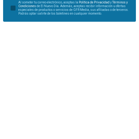
Al someter tu correo electrónico, aceptas la
Política de Privacidad
y
Términos y
Condiciones
de El Nuevo Día. Además, aceptas recibir información u ofertas
especiales de productos o servicios de GFR Media, sus afiliadas o de terceros.
Podrás optar salirte de los boletines en cualquier momento.