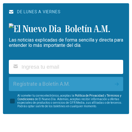
DE LUNES A VIERNES
Boletín A.M.
Las noticias explicadas de forma sencilla y directa para
entender lo más importante del día.
Regístrate a Boletín A.M.
Al someter tu correo electrónico, aceptas la
Política de Privacidad
y
Términos y
Condiciones
de El Nuevo Día. Además, aceptas recibir información u ofertas
especiales de productos o servicios de GFR Media, sus afiliadas o de terceros.
Podrás optar salirte de los boletines en cualquier momento.