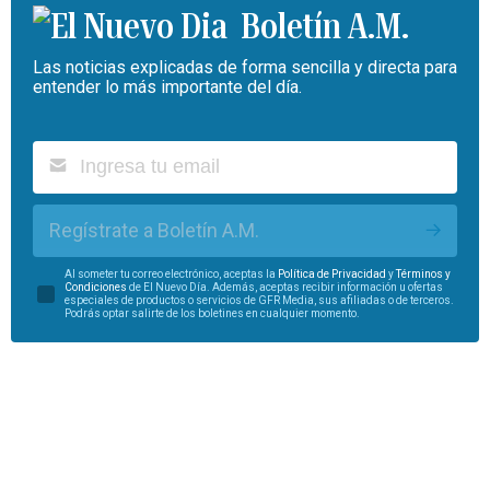
Boletín A.M.
Las noticias explicadas de forma sencilla y directa para
entender lo más importante del día.
Regístrate a Boletín A.M.
Al someter tu correo electrónico, aceptas la
Política de Privacidad
y
Términos y
Condiciones
de El Nuevo Día. Además, aceptas recibir información u ofertas
especiales de productos o servicios de GFR Media, sus afiliadas o de terceros.
Podrás optar salirte de los boletines en cualquier momento.