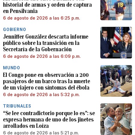
historial de armas y orden de captura
en Pensilvania
6 de agosto de 2026 a las 6:25 p.m.
GOBIERNO
Jenniffer González descarta informe
público sobre la transición en la
Secretaría de la Gobernación
6 de agosto de 2026 a las 6:09 p.m.
MUNDO
El Congo pone en observación a 200
pasajeros de un barco tras la muerte
de un viajero con síntomas del ébola
6 de agosto de 2026 a las 5:32 p.m.
TRIBUNALES
“Se lee contradictorio porque lo es”: se
expresa hermana de uno de los jinetes
arrollados en Loíza
6 de agosto de 2026 a las 5:21 p.m.