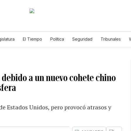
islatura
El Tiempo
Política
Seguridad
Tribunales
W
Caso Gabriela Nicole
 debido a un nuevo cohete chino
sfera
o de Estados Unidos, pero provocó atrasos y