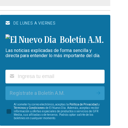
DE LUNES A VIERNES
Boletín A.M.
Las noticias explicadas de forma sencilla y
directa para entender lo más importante del día.
Regístrate a Boletín A.M.
Al someter tu correo electrónico, aceptas la
Política de Privacidad
y
Términos y Condiciones
de El Nuevo Día. Además, aceptas recibir
información u ofertas especiales de productos o servicios de GFR
Media, sus afiliadas o de terceros. Podrás optar salirte de los
boletines en cualquier momento.