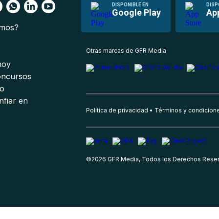
DISPONIBLE EN
DISP
Google Play
Ap
omos?
s
Otras marcas de GFR Media
 hoy
oncursos
io
nfiar en
Política de privacidad
Términos y condicion
©
2026
GFR Media, Todos los Derechos Rese