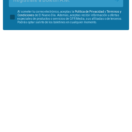
Al someter tu correo electrónico, aceptas la
Política de Privacidad
y
Términos y
Condiciones
de El Nuevo Día. Además, aceptas recibir información u ofertas
especiales de productos o servicios de GFR Media, sus afiliadas o de terceros.
Podrás optar salirte de los boletines en cualquier momento.