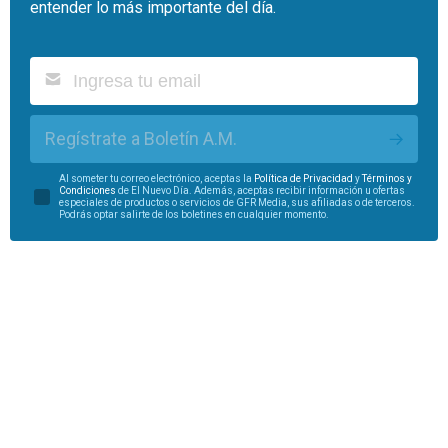
entender lo más importante del día.
Regístrate a Boletín A.M.
Al someter tu correo electrónico, aceptas la
Política de Privacidad
y
Términos y
Condiciones
de El Nuevo Día. Además, aceptas recibir información u ofertas
especiales de productos o servicios de GFR Media, sus afiliadas o de terceros.
Podrás optar salirte de los boletines en cualquier momento.