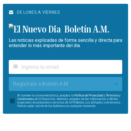
DE LUNES A VIERNES
Boletín A.M.
Las noticias explicadas de forma sencilla y directa para
entender lo más importante del día.
Regístrate a Boletín A.M.
Al someter tu correo electrónico, aceptas la
Política de Privacidad
y
Términos y
Condiciones
de El Nuevo Día. Además, aceptas recibir información u ofertas
especiales de productos o servicios de GFR Media, sus afiliadas o de terceros.
Podrás optar salirte de los boletines en cualquier momento.