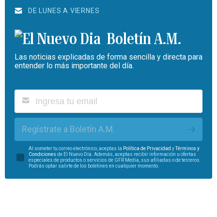
DE LUNES A VIERNES
Boletín A.M.
Las noticias explicadas de forma sencilla y directa para
entender lo más importante del día.
Regístrate a Boletín A.M.
Al someter tu correo electrónico, aceptas la
Política de Privacidad
y
Términos y
Condiciones
de El Nuevo Día. Además, aceptas recibir información u ofertas
especiales de productos o servicios de GFR Media, sus afiliadas o de terceros.
Podrás optar salirte de los boletines en cualquier momento.