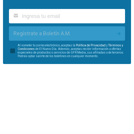
Regístrate a Boletín A.M.
Al someter tu correo electrónico, aceptas la
Política de Privacidad
y
Términos y
Condiciones
de El Nuevo Día. Además, aceptas recibir información u ofertas
especiales de productos o servicios de GFR Media, sus afiliadas o de terceros.
Podrás optar salirte de los boletines en cualquier momento.