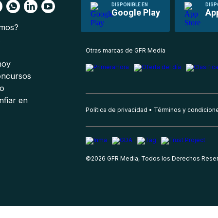
DISPONIBLE EN
DISP
Google Play
Ap
omos?
s
Otras marcas de GFR Media
 hoy
oncursos
io
nfiar en
Política de privacidad
Términos y condicion
©
2026
GFR Media, Todos los Derechos Rese