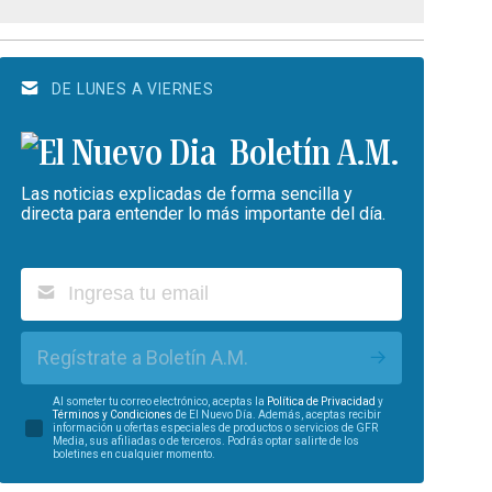
DE LUNES A VIERNES
Boletín A.M.
Las noticias explicadas de forma sencilla y
directa para entender lo más importante del día.
Regístrate a Boletín A.M.
Al someter tu correo electrónico, aceptas la
Política de Privacidad
y
Términos y Condiciones
de El Nuevo Día. Además, aceptas recibir
información u ofertas especiales de productos o servicios de GFR
Media, sus afiliadas o de terceros. Podrás optar salirte de los
boletines en cualquier momento.