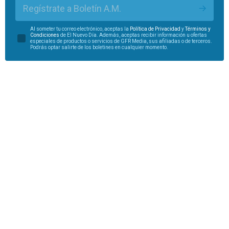
Regístrate a Boletín A.M.
Al someter tu correo electrónico, aceptas la
Política de Privacidad
y
Términos y
Condiciones
de El Nuevo Día. Además, aceptas recibir información u ofertas
especiales de productos o servicios de GFR Media, sus afiliadas o de terceros.
Podrás optar salirte de los boletines en cualquier momento.