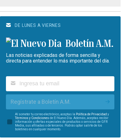
DE LUNES A VIERNES
Boletín A.M.
Las noticias explicadas de forma sencilla y
directa para entender lo más importante del día.
Regístrate a Boletín A.M.
Al someter tu correo electrónico, aceptas la
Política de Privacidad
y
Términos y Condiciones
de El Nuevo Día. Además, aceptas recibir
información u ofertas especiales de productos o servicios de GFR
Media, sus afiliadas o de terceros. Podrás optar salirte de los
boletines en cualquier momento.