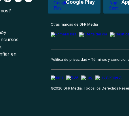
Google Play
Ap
omos?
s
Otras marcas de GFR Media
 hoy
oncursos
io
nfiar en
Política de privacidad
Términos y condicion
©
2026
GFR Media, Todos los Derechos Rese