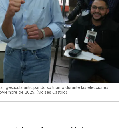
l, gesticula anticipando su triunfo durante las elecciones
noviembre de 2025.
(
Moises Castillo
)