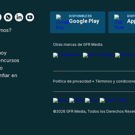
DISPONIBLE EN
DISP
Google Play
Ap
omos?
s
Otras marcas de GFR Media
 hoy
oncursos
io
nfiar en
Política de privacidad
Términos y condicion
©
2026
GFR Media, Todos los Derechos Rese