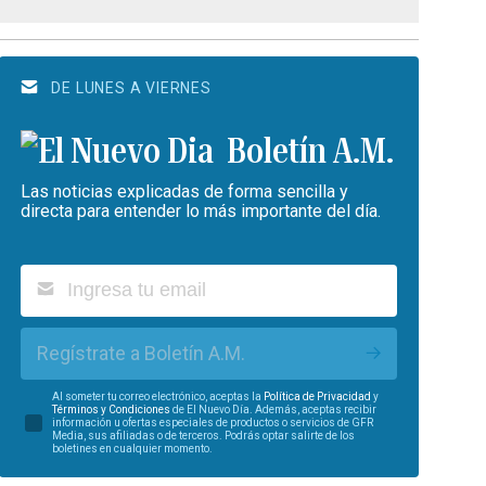
DE LUNES A VIERNES
Boletín A.M.
Las noticias explicadas de forma sencilla y
directa para entender lo más importante del día.
Regístrate a Boletín A.M.
Al someter tu correo electrónico, aceptas la
Política de Privacidad
y
Términos y Condiciones
de El Nuevo Día. Además, aceptas recibir
información u ofertas especiales de productos o servicios de GFR
Media, sus afiliadas o de terceros. Podrás optar salirte de los
boletines en cualquier momento.