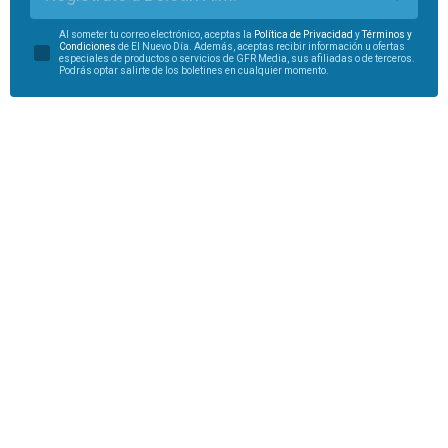
Al someter tu correo electrónico, aceptas la
Política de Privacidad
y
Términos y
Condiciones
de El Nuevo Día. Además, aceptas recibir información u ofertas
especiales de productos o servicios de GFR Media, sus afiliadas o de terceros.
Podrás optar salirte de los boletines en cualquier momento.