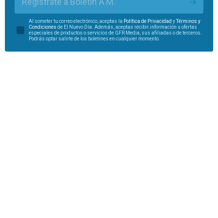
Regístrate a Boletín A.M.
Al someter tu correo electrónico, aceptas la
Política de Privacidad
y
Términos y
Condiciones
de El Nuevo Día. Además, aceptas recibir información u ofertas
especiales de productos o servicios de GFR Media, sus afiliadas o de terceros.
Podrás optar salirte de los boletines en cualquier momento.