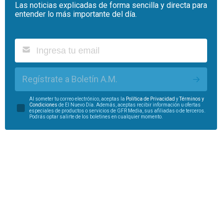
Las noticias explicadas de forma sencilla y directa para
entender lo más importante del día.
Regístrate a Boletín A.M.
Al someter tu correo electrónico, aceptas la
Política de Privacidad
y
Términos y
Condiciones
de El Nuevo Día. Además, aceptas recibir información u ofertas
especiales de productos o servicios de GFR Media, sus afiliadas o de terceros.
Podrás optar salirte de los boletines en cualquier momento.