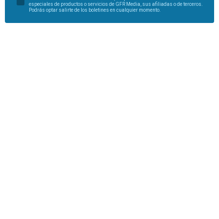
especiales de productos o servicios de GFR Media, sus afiliadas o de terceros.
Podrás optar salirte de los boletines en cualquier momento.