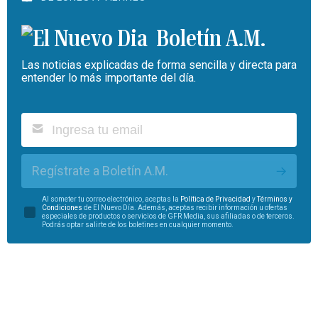
Boletín A.M.
Las noticias explicadas de forma sencilla y directa para
entender lo más importante del día.
Regístrate a Boletín A.M.
Al someter tu correo electrónico, aceptas la
Política de Privacidad
y
Términos y
Condiciones
de El Nuevo Día. Además, aceptas recibir información u ofertas
especiales de productos o servicios de GFR Media, sus afiliadas o de terceros.
Podrás optar salirte de los boletines en cualquier momento.