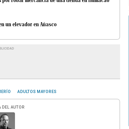
s por robar mercancía de una tienda en Humacao
en un elevador en Añasco
BLICIDAD
ERÍO
ADULTOS MAYORES
 DEL AUTOR