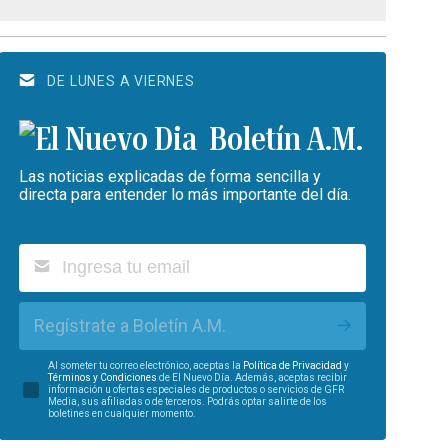
DE LUNES A VIERNES
Boletín A.M.
Las noticias explicadas de forma sencilla y
directa para entender lo más importante del día.
Regístrate a Boletín A.M.
Al someter tu correo electrónico, aceptas la
Política de Privacidad
y
Términos y Condiciones
de El Nuevo Día. Además, aceptas recibir
información u ofertas especiales de productos o servicios de GFR
Media, sus afiliadas o de terceros. Podrás optar salirte de los
boletines en cualquier momento.