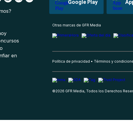
Google Play
Ap
omos?
s
Otras marcas de GFR Media
 hoy
oncursos
io
nfiar en
Política de privacidad
Términos y condicion
©
2026
GFR Media, Todos los Derechos Rese