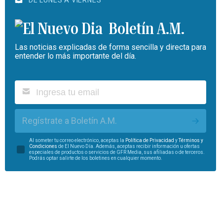
DE LUNES A VIERNES
Boletín A.M.
Las noticias explicadas de forma sencilla y directa para
entender lo más importante del día.
Regístrate a Boletín A.M.
Al someter tu correo electrónico, aceptas la
Política de Privacidad
y
Términos y
Condiciones
de El Nuevo Día. Además, aceptas recibir información u ofertas
especiales de productos o servicios de GFR Media, sus afiliadas o de terceros.
Podrás optar salirte de los boletines en cualquier momento.