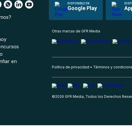
DISPONIBLE EN
DISP
Google Play
Ap
omos?
s
Otras marcas de GFR Media
 hoy
oncursos
io
nfiar en
Política de privacidad
Términos y condicion
©
2026
GFR Media, Todos los Derechos Rese