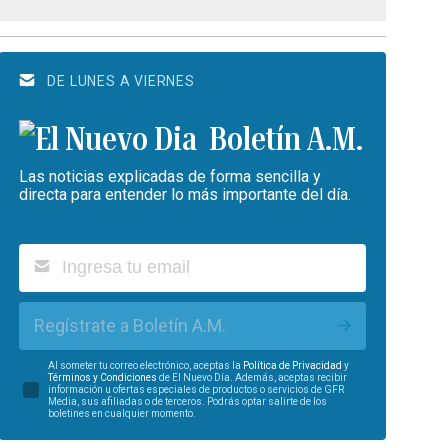
DE LUNES A VIERNES
Boletín A.M.
Las noticias explicadas de forma sencilla y
directa para entender lo más importante del día.
Regístrate a Boletín A.M.
Al someter tu correo electrónico, aceptas la
Política de Privacidad
y
Términos y Condiciones
de El Nuevo Día. Además, aceptas recibir
información u ofertas especiales de productos o servicios de GFR
Media, sus afiliadas o de terceros. Podrás optar salirte de los
boletines en cualquier momento.