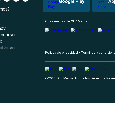
Google Play
Ap
omos?
s
Otras marcas de GFR Media
 hoy
oncursos
io
nfiar en
Política de privacidad
Términos y condicion
©
2026
GFR Media, Todos los Derechos Rese