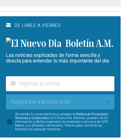
DE LUNES A VIERNES
Boletín A.M.
Las noticias explicadas de forma sencilla y
directa para entender lo más importante del día.
Regístrate a Boletín A.M.
Al someter tu correo electrónico, aceptas la
Política de Privacidad
y
Términos y Condiciones
de El Nuevo Día. Además, aceptas recibir
información u ofertas especiales de productos o servicios de GFR
Media, sus afiliadas o de terceros. Podrás optar salirte de los
boletines en cualquier momento.