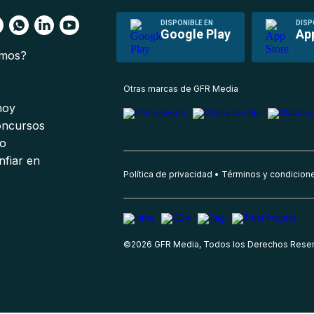
DISPONIBLE EN
DISP
Google Play
Ap
omos?
s
Otras marcas de GFR Media
 hoy
oncursos
io
nfiar en
Política de privacidad
Términos y condicion
©
2026
GFR Media, Todos los Derechos Rese