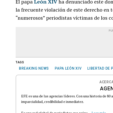
El papa
León XIV
ha denunciado este domi
la frecuente violación de este derecho en 
“numerosos” periodistas víctimas de los con
PU
TAGS
BREAKING NEWS
PAPA LEÓN XIV
LIBERTAD DE 
ACERCA
AGEN
EFE es una de las agencias líderes. Con una historia de 80
imparcialidad, credibilidad e inmediatez.
Es una red global de periodistas que reúne...
Leer más