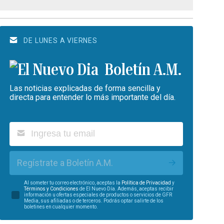
DE LUNES A VIERNES
Boletín A.M.
Las noticias explicadas de forma sencilla y
directa para entender lo más importante del día.
Regístrate a Boletín A.M.
Al someter tu correo electrónico, aceptas la
Política de Privacidad
y
Términos y Condiciones
de El Nuevo Día. Además, aceptas recibir
información u ofertas especiales de productos o servicios de GFR
Media, sus afiliadas o de terceros. Podrás optar salirte de los
boletines en cualquier momento.