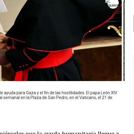
e ayuda para Gaza y el fin de las hostilidades. El papa León XIV
al semanal en la Plaza de San Pedro, en el Vaticano, el 21 de
miércoles que la ayuda humanitaria llegue a