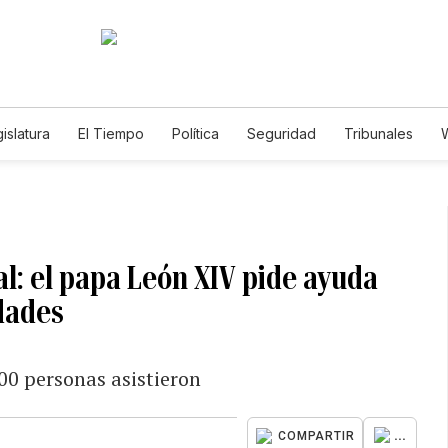
islatura
El Tiempo
Política
Seguridad
Tribunales
W
Caso Gabriela Nicole
l: el papa León XIV pide ayuda
idades
00 personas asistieron
...
COMPARTIR