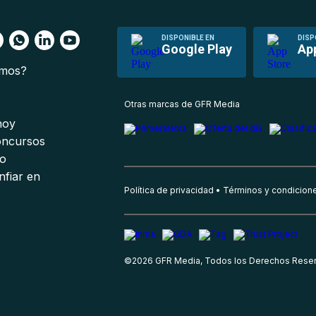
DISPONIBLE EN
DISP
Google Play
Ap
omos?
s
Otras marcas de GFR Media
 hoy
oncursos
io
nfiar en
Política de privacidad
Términos y condicion
©
2026
GFR Media, Todos los Derechos Rese