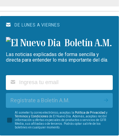
DE LUNES A VIERNES
Boletín A.M.
Las noticias explicadas de forma sencilla y
directa para entender lo más importante del día.
Regístrate a Boletín A.M.
Al someter tu correo electrónico, aceptas la
Política de Privacidad
y
Términos y Condiciones
de El Nuevo Día. Además, aceptas recibir
información u ofertas especiales de productos o servicios de GFR
Media, sus afiliadas o de terceros. Podrás optar salirte de los
boletines en cualquier momento.