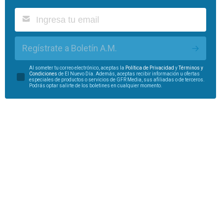
Regístrate a Boletín A.M.
Al someter tu correo electrónico, aceptas la
Política de Privacidad
y
Términos y
Condiciones
de El Nuevo Día. Además, aceptas recibir información u ofertas
especiales de productos o servicios de GFR Media, sus afiliadas o de terceros.
Podrás optar salirte de los boletines en cualquier momento.