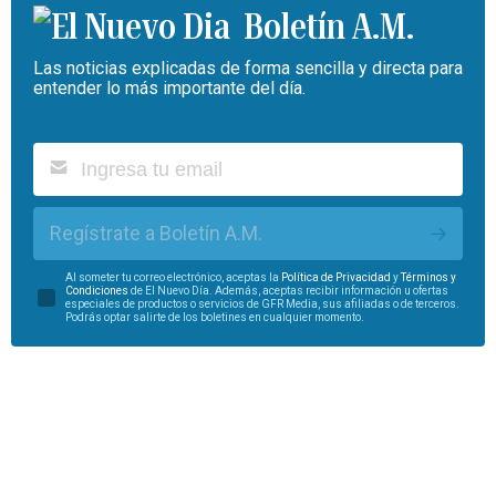
Boletín A.M.
Las noticias explicadas de forma sencilla y directa para
entender lo más importante del día.
Regístrate a Boletín A.M.
Al someter tu correo electrónico, aceptas la
Política de Privacidad
y
Términos y
Condiciones
de El Nuevo Día. Además, aceptas recibir información u ofertas
especiales de productos o servicios de GFR Media, sus afiliadas o de terceros.
Podrás optar salirte de los boletines en cualquier momento.