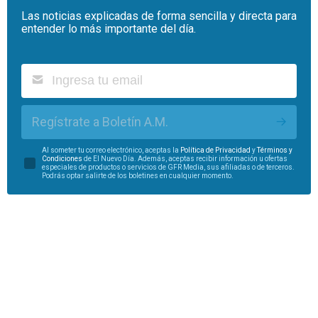
Las noticias explicadas de forma sencilla y directa para
entender lo más importante del día.
Regístrate a Boletín A.M.
Al someter tu correo electrónico, aceptas la
Política de Privacidad
y
Términos y
Condiciones
de El Nuevo Día. Además, aceptas recibir información u ofertas
especiales de productos o servicios de GFR Media, sus afiliadas o de terceros.
Podrás optar salirte de los boletines en cualquier momento.