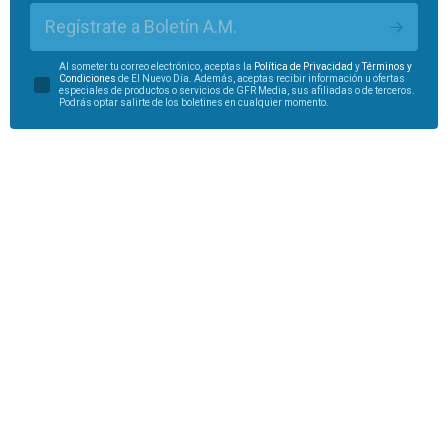
Regístrate a Boletín A.M.
Al someter tu correo electrónico, aceptas la
Política de Privacidad
y
Términos y
Condiciones
de El Nuevo Día. Además, aceptas recibir información u ofertas
especiales de productos o servicios de GFR Media, sus afiliadas o de terceros.
Podrás optar salirte de los boletines en cualquier momento.