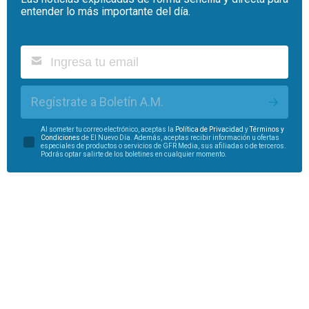
entender lo más importante del día.
Regístrate a Boletín A.M.
Al someter tu correo electrónico, aceptas la
Política de Privacidad
y
Términos y
Condiciones
de El Nuevo Día. Además, aceptas recibir información u ofertas
especiales de productos o servicios de GFR Media, sus afiliadas o de terceros.
Podrás optar salirte de los boletines en cualquier momento.