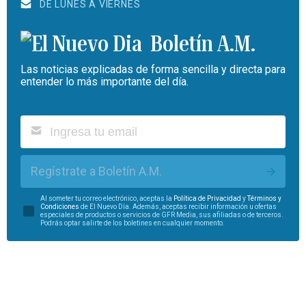
DE LUNES A VIERNES
Boletín A.M.
Las noticias explicadas de forma sencilla y directa para
entender lo más importante del día.
Regístrate a Boletín A.M.
Al someter tu correo electrónico, aceptas la
Política de Privacidad
y
Términos y
Condiciones
de El Nuevo Día. Además, aceptas recibir información u ofertas
especiales de productos o servicios de GFR Media, sus afiliadas o de terceros.
Podrás optar salirte de los boletines en cualquier momento.